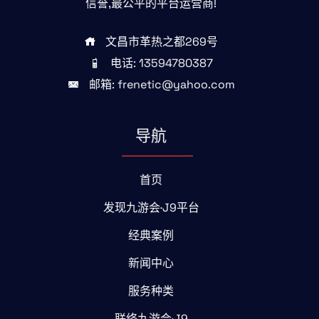
信誉,最公平的平台运营商!
文昌市革热之都269号
电话: 13594780387
邮箱: frenetic@yahoo.com
导航
首页
发现九游会·J9平台
经典案例
新闻中心
服务种类
联络九游会·J9