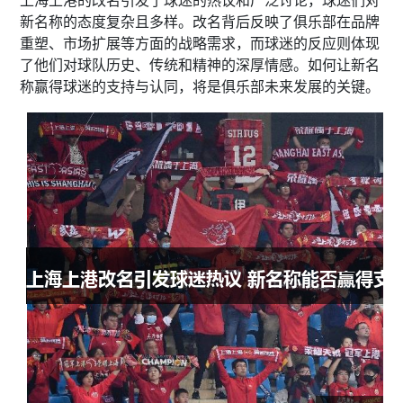
上海上港的改名引发了球迷的热议和广泛讨论，球迷们对
新名称的态度复杂且多样。改名背后反映了俱乐部在品牌
重塑、市场扩展等方面的战略需求，而球迷的反应则体现
了他们对球队历史、传统和精神的深厚情感。如何让新名
称赢得球迷的支持与认同，将是俱乐部未来发展的关键。