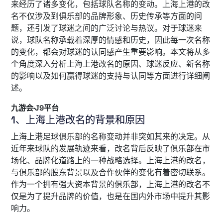
来经历了诸多变化，包括球队名称的变动。上海上港的改
名不仅涉及到俱乐部的品牌形象、历史传承等方面的问
题，还引发了球迷之间的广泛讨论与热议。对于球迷来
说，球队名称承载着深厚的情感和历史，因此每一次名称
的变化，都会对球迷的认同感产生重要影响。本文将从多
个角度深入分析上海上港改名的原因、球迷反应、新名称
的影响以及如何赢得球迷的支持与认同等方面进行详细阐
述。
九游会·J9平台
1、上海上港改名的背景和原因
上海上港足球俱乐部的名称变动并非突如其来的决定。从
近年来球队的发展轨迹来看，改名背后反映了俱乐部在市
场化、品牌化道路上的一种战略选择。上海上港的改名，
与俱乐部的股东背景以及合作伙伴的变化有着密切联系。
作为一个拥有强大资本背景的俱乐部，上海上港的改名不
仅是为了提升品牌的价值，也是在国内外市场中提升其影
响力。