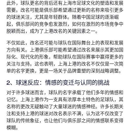
此外，球队更名的背后还有上海市足球文化的塑造和发展
需要。改名可能是俱乐部希望通过更新的名称来吸引更多
的球迷关注，尤其是年轻群体。随着中国足球的逐渐崛
起，俱乐部间的竞争愈发激烈，如何在激烈的市场竞争中
脱颖而出，成为了上港改名的关键因素之一。
不仅如此，改名还可能与球队在国际舞台上的表现和发展
方向有关。上港俱乐部可能希望通过改名来展示其更加国
际化、现代化的形象，帮助球队在国际赛事中赢得更多的
关注与支持。这也表明，上海上港的改名不仅仅是一次简
单的名字更换，更是一场关于品牌重塑的深刻战略调整。
2、球迷反应：情感的变迁与认同的挑战
对于许多球迷而言，球队的名字承载了他们多年的情感和
记忆。上海上港作为一支具有浓厚本土特色的足球队，其
名称的更改无疑触动了大量球迷的情感神经。许多长期关
注和支持上港的球迷对改名表示不满，认为这不仅改变了
球队的传统象征，也让他们与俱乐部之间的情感联系变得
模糊。