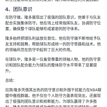
4、团队意识
在防守端，隆多展现出了极强的团队意识，他善于与队友
配合实施集体防守。他在场上经常指挥队友，协调防守位
置，确保整个球队能够形成紧密的防守体系。
隆多始终把球队利益放在首位，他在防守端不断地给予队
友支持和鼓舞，帮助球队形成统一的防守思路和战术。他
的领袖风范在防守中起到了巨大的作用。
在球队中，隆多是一位备受尊重的领袖人物，他的防守意
识和团队配合能力为球队的整体防守水平带来了显著提
升。
总结：
拉简·隆多凭借其出色的防守意识和外围干扰能力在NBA联
盟中傲视群雄。他不仅在个人防守方面表现突出，还展现
出了极强的团队意识和抢断能力，为球队赢得了许多胜