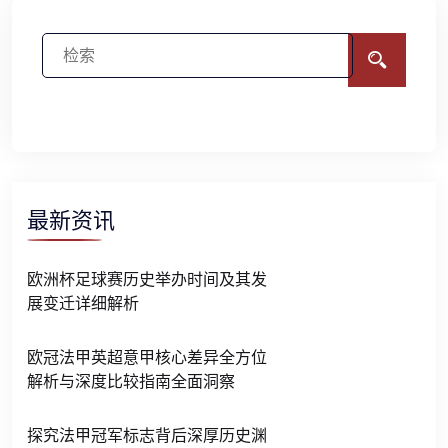
最新资讯
欧洲杯足球赛历史举办时间及其发
展变迁详细解析
欧冠法甲英超意甲核心差异全方位
解析与深度比较指南全面洞察
探究法甲冠军标志背后深厚历史渊