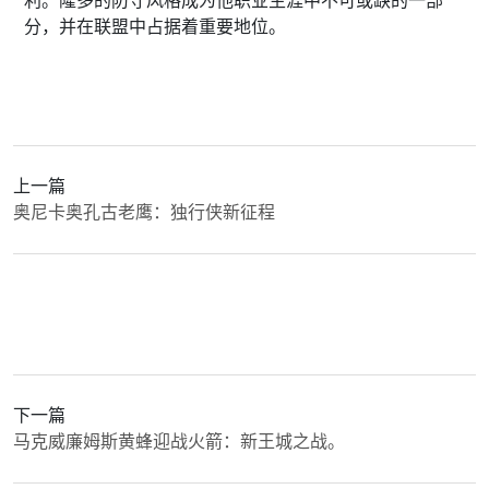
利。隆多的防守风格成为他职业生涯中不可或缺的一部
分，并在联盟中占据着重要地位。
上一篇
奥尼卡奥孔古老鹰：独行侠新征程
下一篇
马克威廉姆斯黄蜂迎战火箭：新王城之战。