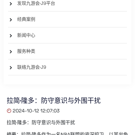
发现九游会·J9平台
经典案例
新闻中心
服务种类
联络九游会·J9
拉简·隆多：防守意识与外围干扰
2024-10-12 12:07:03
拉简·隆多：防守意识与外围干扰
摘要：拉简·隆多作为一名NBA联盟的资深控卫，以其出色