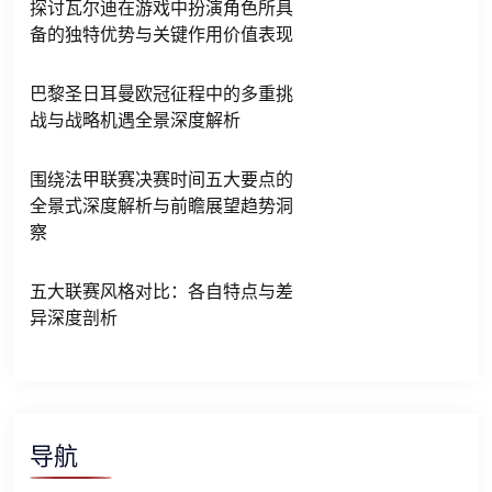
探讨瓦尔迪在游戏中扮演角色所具
备的独特优势与关键作用价值表现
巴黎圣日耳曼欧冠征程中的多重挑
战与战略机遇全景深度解析
围绕法甲联赛决赛时间五大要点的
全景式深度解析与前瞻展望趋势洞
察
五大联赛风格对比：各自特点与差
异深度剖析
导航