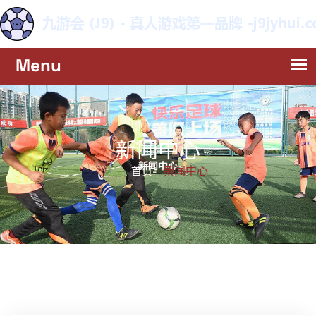
新闻中心
新闻中心
首页-