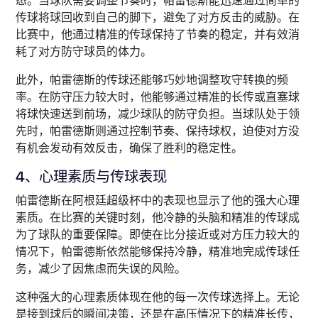
态。当球队需要调整节奏时，帕雷德斯能迅速通过简单的
传球将球回收到自己的脚下，避免了对方反击的威胁。在
比赛中，他通过精准的传球保持了节奏的稳定，并有效消
耗了对方防守球员的体力。
此外，帕雷德斯的传球还能够巧妙地调整攻守转换的频
率。在防守压力较大时，他能够通过精准的长传或直塞球
将球快速送到前场，减少球队的防守负担。当球队处于领
先时，帕雷德斯则通过控制节奏、保持球权，迫使对方没
有机会发动有效反击，确保了胜利的稳定性。
4、心理素质与传球表现
帕雷德斯在阿根廷超级杯中的表现也显示了他的强大心理
素质。在比赛的关键时刻，他冷静的头脑和精准的传球成
为了球队的重要保障。即使在比分接近或对方压力较大的
情况下，帕雷德斯依然能够保持冷静，精准地完成传球任
务，减少了因焦虑而失误的风险。
这种强大的心理素质体现在他的每一次传球选择上。无论
是接到球后的瞬间决策，还是在高压情况下的精准长传，