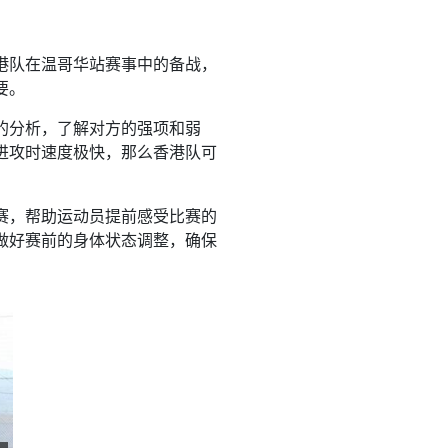
港队在温哥华站赛事中的备战，
要。
的分析，了解对方的强项和弱
进攻时速度极快，那么香港队可
。
赛，帮助运动员提前感受比赛的
做好赛前的身体状态调整，确保