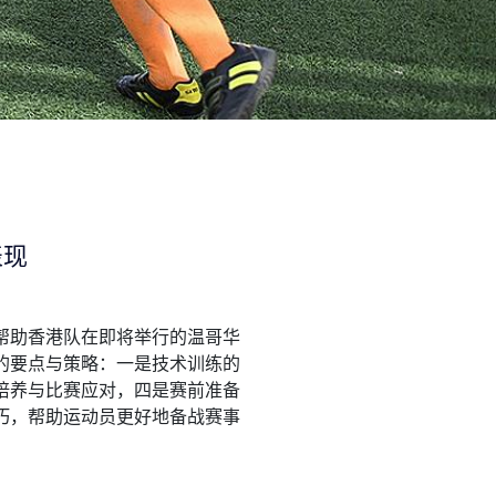
表现
帮助香港队在即将举行的温哥华
的要点与策略：一是技术训练的
培养与比赛应对，四是赛前准备
巧，帮助运动员更好地备战赛事