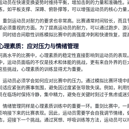
运动员在快速变换姿势时维持平衡，增加击刺的力量和准确性。
练，如平板支撑、深蹲、俯卧撑等，可以增强运动员的核心力量
，重剑运动员对耐力的要求也非常高。比赛通常时间较长，而且
都必须重视的方面。为了提高运动员的耐力，可以通过跑步、游
，同时结合间歇性训练模拟比赛中的高强度冲刺和快速恢复，提
心理素质：应对压力与情绪管理
何高水平的比赛中，心理素质的稳定性直接影响到运动员的表现
中，运动员面临的不仅是技术和体能的挑战，更有来自外界的巨
这些挑战，心理素质的训练显得尤为重要。
，运动员必须学会如何应对比赛中的压力。通过模拟比赛环境中
前适应紧张的赛事氛围，避免因过度紧张导致失误。例如，利用
员在临场时保持冷静，集中精力，避免在关键时刻过于焦虑或迷
，情绪管理同样是心理素质训练中的重要一环。重剑比赛中，一
影响接下来的比赛表现。因此，运动员需要学会自我调节情绪，
态，迎接下一个挑战。通过冥想、呼吸训练等方法，运动员可以