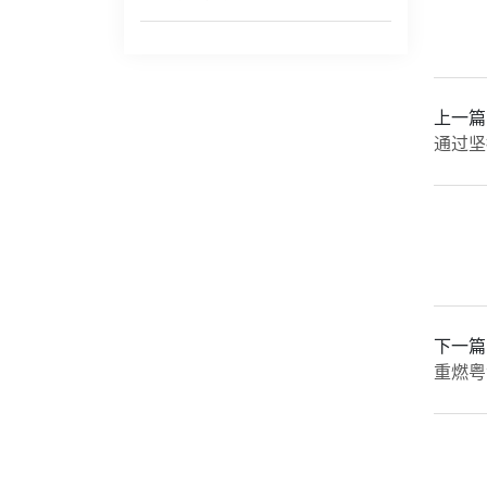
上一篇
通过坚
下一篇
重燃粤