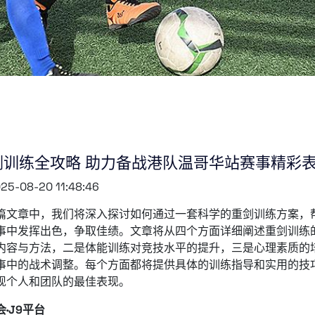
剑训练全攻略 助力备战港队温哥华站赛事精彩
25-08-20 11:48:46
篇文章中，我们将深入探讨如何通过一套科学的重剑训练方案，
事中发挥出色，争取佳绩。文章将从四个方面详细阐述重剑训练
内容与方法，二是体能训练对竞技水平的提升，三是心理素质的
事中的战术调整。每个方面都将提供具体的训练指导和实用的技
现个人和团队的最佳表现。
·J9平台