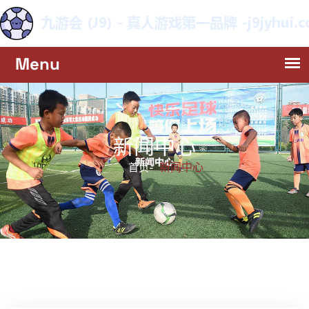
新闻中心
新闻中心
首页-