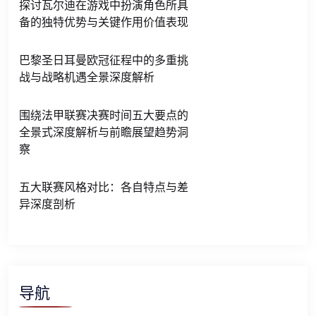
探讨瓦尔迪在游戏中扮演角色所具
备的独特优势与关键作用价值表现
巴黎圣日耳曼欧冠征程中的多重挑
战与战略机遇全景深度解析
围绕法甲联赛决赛时间五大要点的
全景式深度解析与前瞻展望趋势洞
察
五大联赛风格对比：各自特点与差
异深度剖析
导航