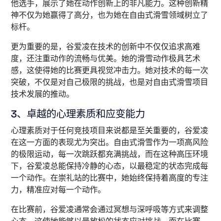
他选手，展示了她在动作创新上的非凡能力。这种创新精
神不仅为她赢得了高分，也为她在自由式滑雪领域树立了
标杆。
更为重要的是，谷爱凌在技术的创新中不仅仅追求高难
度，还注重动作的流畅与优美。她的滑雪动作极具艺术
感，这使得她的比赛更具视觉冲击力。她对技术的每一次
突破，不仅是对自己极限的挑战，也是对自由式滑雪项目
技术发展的推动。
3、卓越的心理素质和应变能力
心理素质对于任何竞技项目来说都是至关重要的，谷爱凌
在这一方面的表现尤为突出。自由式滑雪作为一项高风险
的极限运动，每一次跳跃都充满挑战，而在这种高压环境
下，谷爱凌总能保持冷静的心态，以最稳定的状态完成每
一个动作。在崇礼站的比赛中，她始终保持着高度的专注
力，精准应对每一个动作。
在比赛前，谷爱凌通常会通过冥想与深呼吸等方式来调整