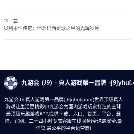
下一篇
贝利永恒传奇：怀念巴西足球之星的光辉岁月
九游会J9·真人游戏第一品牌(j9jyhui.com)世界顶级真人
游戏让生活更精彩!j9九游会为国内游戏玩家打造的全球
最顶级乐趣游戏APP,提供下载、入口、首页、平台、登
陆、官网、二十四小时专属客服在线服务!全球最安全,最
信誉,最公平的平台运营商!