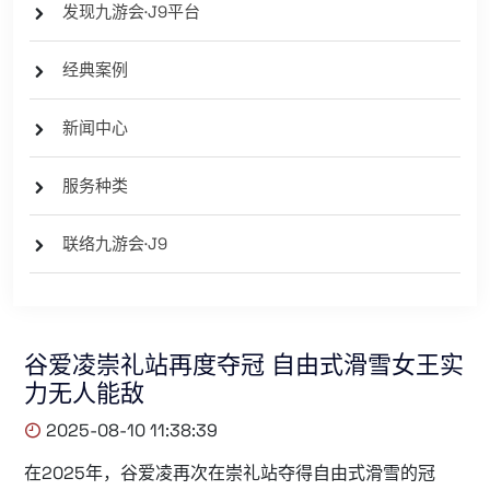
发现九游会·J9平台
经典案例
新闻中心
服务种类
联络九游会·J9
谷爱凌崇礼站再度夺冠 自由式滑雪女王实
力无人能敌
2025-08-10 11:38:39
在2025年，谷爱凌再次在崇礼站夺得自由式滑雪的冠