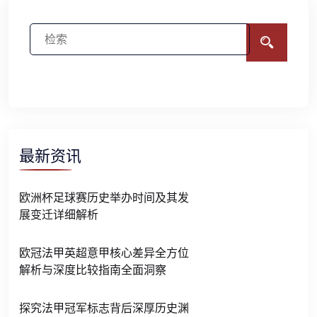
最新资讯
欧洲杯足球赛历史举办时间及其发
展变迁详细解析
欧冠法甲英超意甲核心差异全方位
解析与深度比较指南全面洞察
探究法甲冠军标志背后深厚历史渊