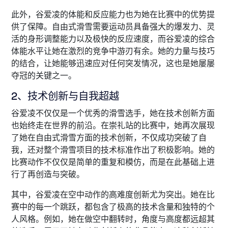
此外，谷爱凌的体能和反应能力也为她在比赛中的优势提
供了保障。自由式滑雪需要运动员具备强大的爆发力、灵
活的身形调整能力以及极快的反应速度，而谷爱凌的综合
体能水平让她在激烈的竞争中游刃有余。她的力量与技巧
的结合，让她能够迅速应对任何突发情况，这也是她屡屡
夺冠的关键之一。
2、技术创新与自我超越
谷爱凌不仅仅是一个优秀的滑雪选手，她在技术创新方面
也始终走在世界的前沿。在崇礼站的比赛中，她再次展现
了她在自由式滑雪方面的技术创新，不仅成功突破了自
我，还对整个滑雪项目的技术标准作出了积极影响。她的
比赛动作不仅仅是简单的重复和模仿，而是在此基础上进
行了再创造与突破。
其中，谷爱凌在空中动作的高难度创新尤为突出。她在比
赛中的每一个跳跃，都包含了极高的技术含量和独特的个
人风格。例如，她在做空中翻转时，角度与高度都远超其