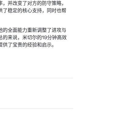
率，并改变了对方的防守策略，
供了稳定的核心支持，同时也帮
他的全面能力重新调整了进攻与
的来说，米切尔的19分钟高效
提供了宝贵的经验和启示。