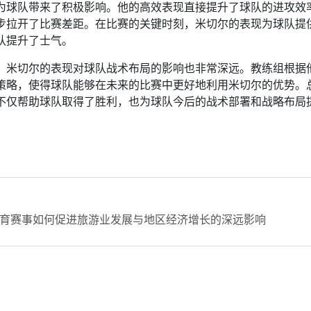
为球队带来了积极影响。他的高效表现直接提升了球队的进攻效
步拉开了比赛差距。在比赛的关键时刻，米切尔的表现为球队提
队提升了士气。
，米切尔的表现对球队战术布局的影响也非常深远。教练组根据
策略，使得球队能够在未来的比赛中更好地利用米切尔的优势。总
不仅帮助球队取得了胜利，也为球队今后的战术部署和战略布局
育赛事如何促进旅游业发展与地区经济增长的深远影响