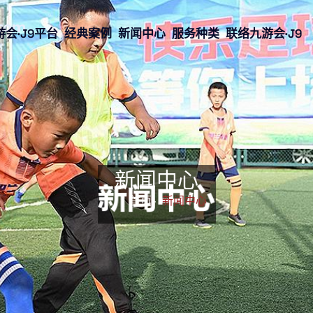
会·J9平台
经典案例
新闻中心
服务种类
联络九游会·J9
新闻中心
首页-
新闻中心