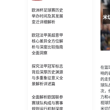
欧洲杯足球赛历史
举办时间及其发展
变迁详细解析
欧冠法甲英超意甲
核心差异全方位解
析与深度比较指南
全面洞察
探究法甲冠军标志
在篮
背后深厚历史渊源
响的
与多重象征意义全
的走
景解析详述篇
球队
次，
力和
全面解析欧国联参
视球
赛球队构成与赛事
米切
规则运行机制深度