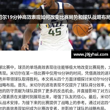
球比赛中，球员的单场高效表现往往能够极大地改变比赛局势，
表现。米切尔在某一场比赛中仅用19分钟的时间，凭借高效的进
势并带领球队取得胜利。本文将从四个方面详细探讨米切尔19分
战略布局。首先，米切尔的进攻表现不仅提升了球队得分效率，
他的防守贡献为球队提供了更多的反击机会，并直接影响了对方
心理素质在关键时刻展现出来，增强了队友的信心。最后，米切
队战术安排，为接下来的比赛提供了战略上的参考。通过对这四
尔的高效表现如何成为比赛改变者，并影响了球队的战略布局。