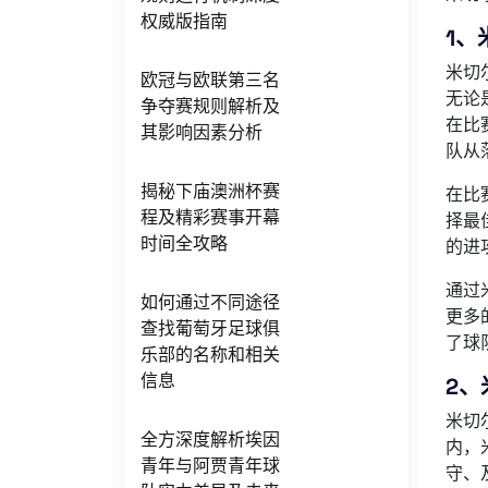
权威版指南
1、
米切
欧冠与欧联第三名
无论
争夺赛规则解析及
在比
其影响因素分析
队从
揭秘下庙澳洲杯赛
在比
程及精彩赛事开幕
择最
时间全攻略
的进
通过
如何通过不同途径
更多
查找葡萄牙足球俱
了球
乐部的名称和相关
信息
2、
米切
全方深度解析埃因
内，
青年与阿贾青年球
守、