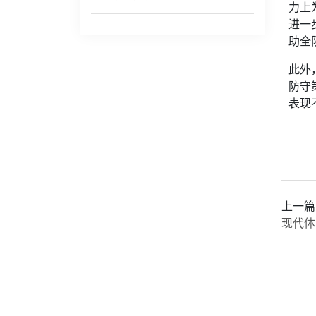
力上
进一
助全
此外
防守
表现
上一篇
现代体