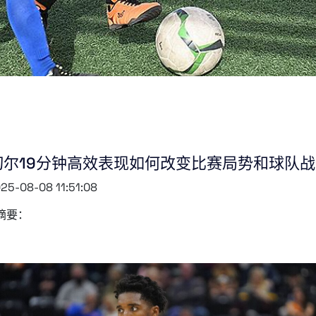
切尔19分钟高效表现如何改变比赛局势和球队
25-08-08 11:51:08
摘要：