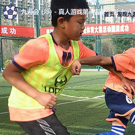
首页
发现九游