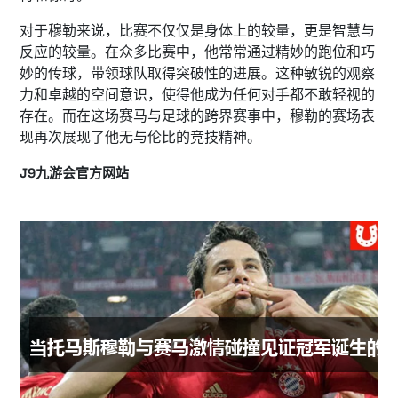
对于穆勒来说，比赛不仅仅是身体上的较量，更是智慧与
反应的较量。在众多比赛中，他常常通过精妙的跑位和巧
妙的传球，带领球队取得突破性的进展。这种敏锐的观察
力和卓越的空间意识，使得他成为任何对手都不敢轻视的
存在。而在这场赛马与足球的跨界赛事中，穆勒的赛场表
现再次展现了他无与伦比的竞技精神。
J9九游会官方网站