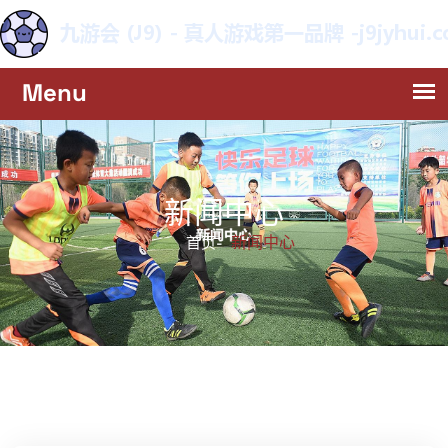
新闻中心
新闻中心
首页-