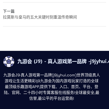
下一篇
拉莫斯与皇马的五大关键时刻重温传奇瞬间
九游会J9·真人游戏第一品牌(j9jyhui.com)世界顶级真人
游戏让生活更精彩!j9九游会为国内游戏玩家打造的全球
最顶级乐趣游戏APP,提供下载、入口、首页、平台、登
陆、官网、二十四小时专属客服在线服务!全球最安全,最
信誉,最公平的平台运营商!