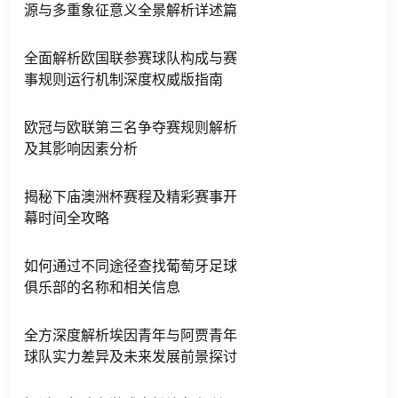
源与多重象征意义全景解析详述篇
全面解析欧国联参赛球队构成与赛
事规则运行机制深度权威版指南
欧冠与欧联第三名争夺赛规则解析
及其影响因素分析
揭秘下庙澳洲杯赛程及精彩赛事开
幕时间全攻略
如何通过不同途径查找葡萄牙足球
俱乐部的名称和相关信息
全方深度解析埃因青年与阿贾青年
球队实力差异及未来发展前景探讨