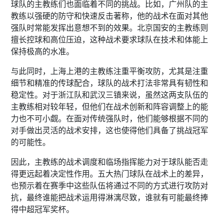
球队的主教练们也面临着不同的挑战。比如，广州队的主
教练以强硬的防守和快速反击著称，他的战术在面对其他
强队时常能发挥出意想不到的效果。北京国安的主教练则
擅长控球和高位压迫，这种战术要求球队在技术和体能上
保持极高的水准。
与此同时，上海上港的主教练注重平衡攻防，尤其是注重
细节和精准的传球配合，球队的战术打法非常具有韧性和
稳定性。对于浙江队和武汉三镇来说，虽然这两支队伍的
主教练相对较年轻，但他们在战术创新和阵容调整上的能
力也不可小觑。在面对传统强队时，他们能够根据不同的
对手做出灵活的战术安排，这也使得他们具备了挑战冠军
的可能性。
因此，主教练的战术调度和临场指挥能力对于球队能否走
得更远起着决定性作用。五大热门球队在战术上的差异，
也预示着在赛季中这些队伍将通过不同的方式进行攻防对
抗，最终谁能把战术运用得淋漓尽致，谁就有可能最终捧
得中超冠军奖杯。