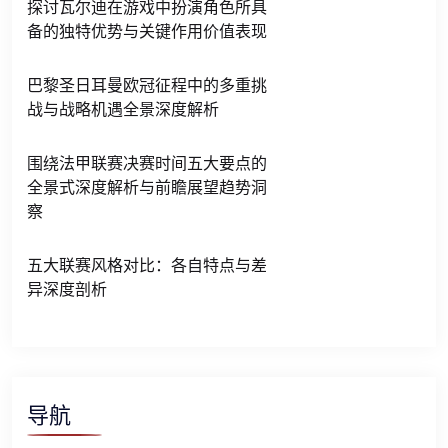
探讨瓦尔迪在游戏中扮演角色所具
备的独特优势与关键作用价值表现
巴黎圣日耳曼欧冠征程中的多重挑
战与战略机遇全景深度解析
围绕法甲联赛决赛时间五大要点的
全景式深度解析与前瞻展望趋势洞
察
五大联赛风格对比：各自特点与差
异深度剖析
导航