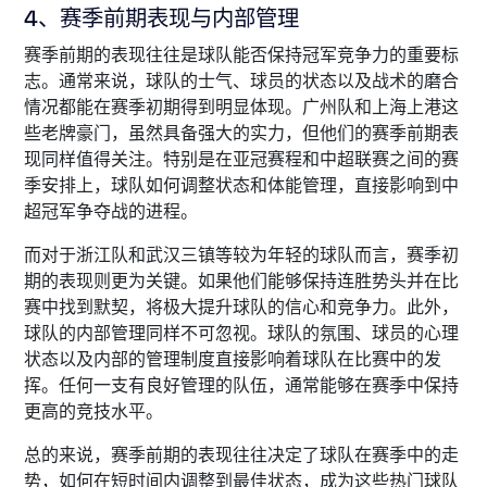
4、赛季前期表现与内部管理
赛季前期的表现往往是球队能否保持冠军竞争力的重要标
志。通常来说，球队的士气、球员的状态以及战术的磨合
情况都能在赛季初期得到明显体现。广州队和上海上港这
些老牌豪门，虽然具备强大的实力，但他们的赛季前期表
现同样值得关注。特别是在亚冠赛程和中超联赛之间的赛
季安排上，球队如何调整状态和体能管理，直接影响到中
超冠军争夺战的进程。
而对于浙江队和武汉三镇等较为年轻的球队而言，赛季初
期的表现则更为关键。如果他们能够保持连胜势头并在比
赛中找到默契，将极大提升球队的信心和竞争力。此外，
球队的内部管理同样不可忽视。球队的氛围、球员的心理
状态以及内部的管理制度直接影响着球队在比赛中的发
挥。任何一支有良好管理的队伍，通常能够在赛季中保持
更高的竞技水平。
总的来说，赛季前期的表现往往决定了球队在赛季中的走
势，如何在短时间内调整到最佳状态，成为这些热门球队