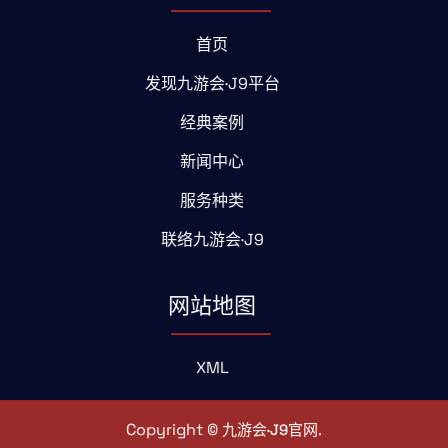
首页
发现九游会·J9平台
经典案例
新闻中心
服务种类
联络九游会·J9
网站地图
XML
Copyright ©
.
九游会·J9官网