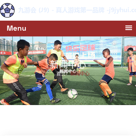
新闻中心
新闻中心
首页-