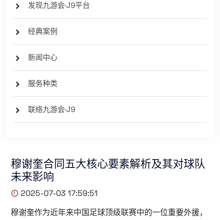
发现九游会·J9平台
经典案例
新闻中心
服务种类
联络九游会·J9
穆谢奎合同五大核心要素解析及其对球队
未来影响
2025-07-03 17:59:51
穆谢奎作为近年来中国足球顶级联赛中的一位重要外援，