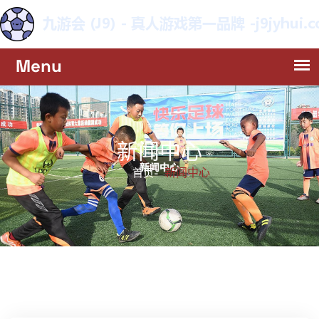
新闻中心
新闻中心
首页-