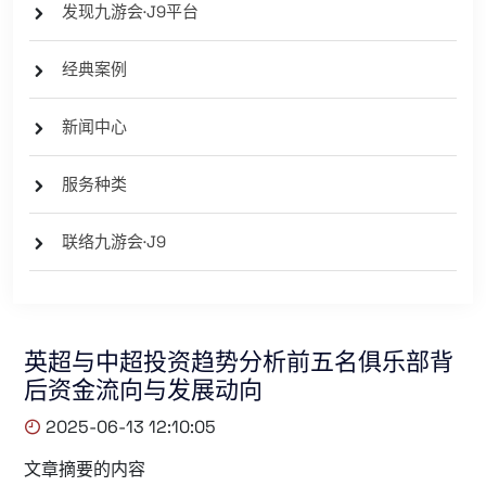
发现九游会·J9平台
经典案例
新闻中心
服务种类
联络九游会·J9
英超与中超投资趋势分析前五名俱乐部背
后资金流向与发展动向
2025-06-13 12:10:05
文章摘要的内容