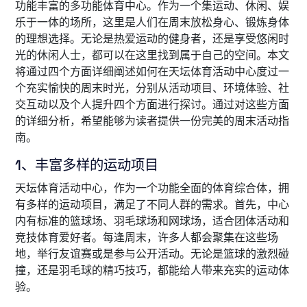
功能丰富的多功能体育中心。作为一个集运动、休闲、娱
乐于一体的场所，这里是人们在周末放松身心、锻炼身体
的理想选择。无论是热爱运动的健身者，还是享受悠闲时
光的休闲人士，都可以在这里找到属于自己的空间。本文
将通过四个方面详细阐述如何在天坛体育活动中心度过一
个充实愉快的周末时光，分别从活动项目、环境体验、社
交互动以及个人提升四个方面进行探讨。通过对这些方面
的详细分析，希望能够为读者提供一份完美的周末活动指
南。
1、丰富多样的运动项目
天坛体育活动中心，作为一个功能全面的体育综合体，拥
有多样的运动项目，满足了不同人群的需求。首先，中心
内有标准的篮球场、羽毛球场和网球场，适合团体活动和
竞技体育爱好者。每逢周末，许多人都会聚集在这些场
地，举行友谊赛或是参与公开活动。无论是篮球的激烈碰
撞，还是羽毛球的精巧技巧，都能给人带来充实的运动体
验。