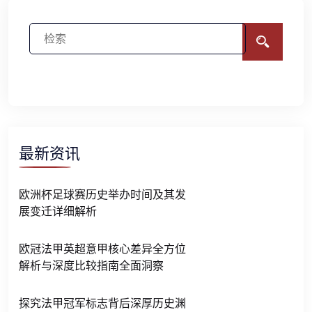
最新资讯
欧洲杯足球赛历史举办时间及其发
展变迁详细解析
欧冠法甲英超意甲核心差异全方位
解析与深度比较指南全面洞察
探究法甲冠军标志背后深厚历史渊