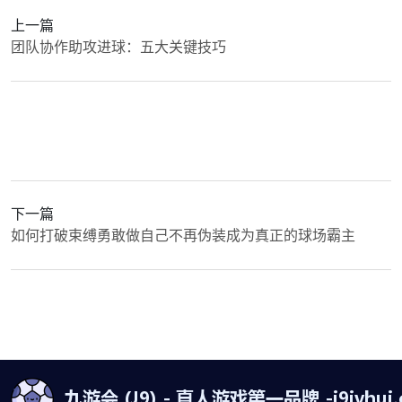
上一篇
团队协作助攻进球：五大关键技巧
下一篇
如何打破束缚勇敢做自己不再伪装成为真正的球场霸主