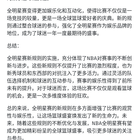
全明星赛变得更加娱乐化和互动化，使得比赛不仅仅是一
场竞技的较量，更是一场全球篮球爱好者的庆典。新的规
则通过整合球迷的参与，强化了全明星赛作为娱乐品牌的
地位，成为了球迷一年一度最期待的盛事。
总结：
全明星赛新规则的实施，充分体现了NBA对赛事的不断创
新与进步。这些新规则不仅提升了比赛的激烈程度，也为
新秀球员和东西部的对抗注入了更多活力。通过灵活的队
伍选择机制和球迷的互动参与，赛事的娱乐性得到了前所
未有的提升。对于球迷而言，这场比赛不仅仅是观看篮球
的机会，更是一次多维度体验的狂欢。
总的来说，全明星赛的新规则在多方面增强了比赛的观赏
性与娱乐性，让这场篮球盛宴焕发出了新的生命力。未
来，随着这些规则的不断优化与发展，NBA全明星赛有望
成为更加精彩纷呈的全球篮球盛事，吸引更多球迷的关注
与参与。