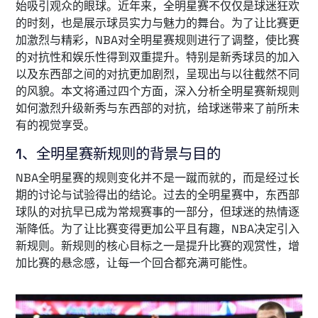
始吸引观众的眼球。近年来，全明星赛不仅仅是球迷狂欢
的时刻，也是展示球员实力与魅力的舞台。为了让比赛更
加激烈与精彩，NBA对全明星赛规则进行了调整，使比赛
的对抗性和娱乐性得到双重提升。特别是新秀球员的加入
以及东西部之间的对抗更加剧烈，呈现出与以往截然不同
的风貌。本文将通过四个方面，深入分析全明星赛新规则
如何激烈升级新秀与东西部的对抗，给球迷带来了前所未
有的视觉享受。
1、全明星赛新规则的背景与目的
NBA全明星赛的规则变化并不是一蹴而就的，而是经过长
期的讨论与试验得出的结论。过去的全明星赛中，东西部
球队的对抗早已成为常规赛事的一部分，但球迷的热情逐
渐降低。为了让比赛变得更加公平且有趣，NBA决定引入
新规则。新规则的核心目标之一是提升比赛的观赏性，增
加比赛的悬念感，让每一个回合都充满可能性。