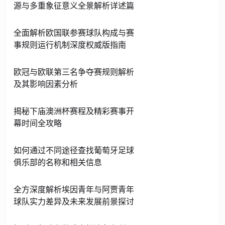
源与多重象征意义全景解析详述篇
全面解析欧国联参赛球队构成与赛
事规则运行机制深度权威版指南
欧冠与欧联第三名争夺赛规则解析
及其影响因素分析
揭秘下庙澳洲杯赛程及精彩赛事开
幕时间全攻略
如何通过不同途径查找葡萄牙足球
俱乐部的名称和相关信息
全方深度解析埃因青年与阿贾青年
球队实力差异及未来发展前景探讨