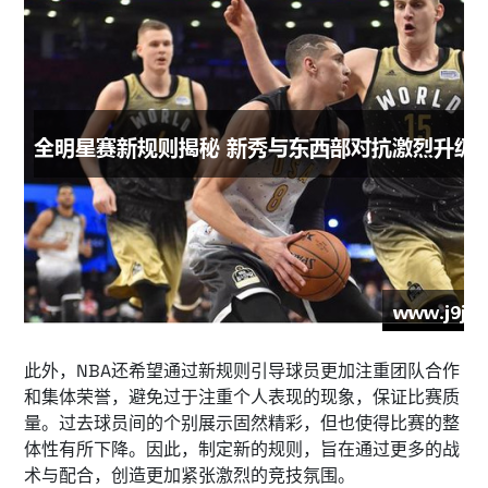
此外，NBA还希望通过新规则引导球员更加注重团队合作
和集体荣誉，避免过于注重个人表现的现象，保证比赛质
量。过去球员间的个别展示固然精彩，但也使得比赛的整
体性有所下降。因此，制定新的规则，旨在通过更多的战
术与配合，创造更加紧张激烈的竞技氛围。