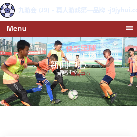
新闻中心
新闻中心
首页-