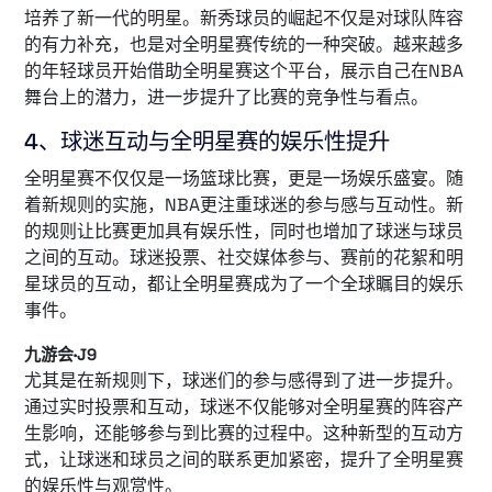
培养了新一代的明星。新秀球员的崛起不仅是对球队阵容
的有力补充，也是对全明星赛传统的一种突破。越来越多
的年轻球员开始借助全明星赛这个平台，展示自己在NBA
舞台上的潜力，进一步提升了比赛的竞争性与看点。
4、球迷互动与全明星赛的娱乐性提升
全明星赛不仅仅是一场篮球比赛，更是一场娱乐盛宴。随
着新规则的实施，NBA更注重球迷的参与感与互动性。新
的规则让比赛更加具有娱乐性，同时也增加了球迷与球员
之间的互动。球迷投票、社交媒体参与、赛前的花絮和明
星球员的互动，都让全明星赛成为了一个全球瞩目的娱乐
事件。
九游会·J9
尤其是在新规则下，球迷们的参与感得到了进一步提升。
通过实时投票和互动，球迷不仅能够对全明星赛的阵容产
生影响，还能够参与到比赛的过程中。这种新型的互动方
式，让球迷和球员之间的联系更加紧密，提升了全明星赛
的娱乐性与观赏性。