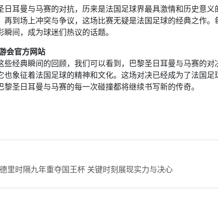
圣日耳曼与马赛的对抗，历来是法国足球界最具激情和历史意义
，再到场上冲突与争议，这场比赛无疑是法国足球的经典之作。
彩瞬间，成为球迷们热议的话题。
九游会官方网站
这些经典瞬间的回顾，我们可以看到，巴黎圣日耳曼与马赛的对
它也象征着法国足球的精神和文化。这场对决已经成为了法国足
巴黎圣日耳曼与马赛的每一次碰撞都将继续书写新的传奇。
德里时隔九年重夺国王杯 关键时刻展现实力与决心