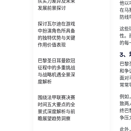
队实力差异及未来
他以
发展前景探讨
在马
防线
探讨瓦尔迪在游戏
这些
中扮演角色所具备
性。
的独特优势与关键
的每
作用价值表现
3
巴黎圣日耳曼欧冠
巴黎
征程中的多重挑战
和争
与战略机遇全景深
面对
度解析
常常
例如
围绕法甲联赛决赛
致两
时间五大要点的全
终巴
景式深度解析与前
争压
瞻展望趋势洞察
此外