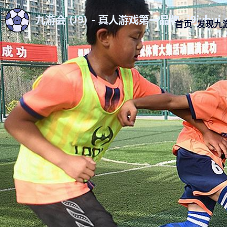
首页
发现九游