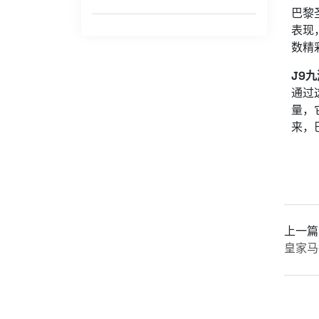
巴黎
表现
数精
J9
通过
量，
来，
上一篇
皇家马