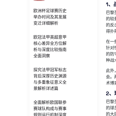
1、
欧洲杯足球赛历史
巴黎
举办时间及其发展
的较
变迁详细解析
的反
得扑
欧冠法甲英超意甲
在一
核心差异全方位解
针对
析与深度比较指南
的防
全面洞察
种战
探究法甲冠军标志
此外
背后深厚历史渊源
会。
与多重象征意义全
术博
景解析详述篇
2、
巴黎
全面解析欧国联参
的球
赛球队构成与赛事
的大
规则运行机制深度