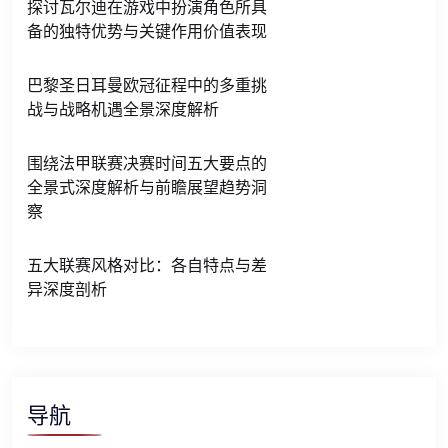
探讨瓦尔迪在游戏中扮演角色所具
备的独特优势与关键作用价值表现
巴黎圣日耳曼欧冠征程中的多重挑
战与战略机遇全景深度解析
围绕法甲联赛决赛时间五大要点的
全景式深度解析与前瞻展望趋势洞
察
五大联赛风格对比：各自特点与差
异深度剖析
导航