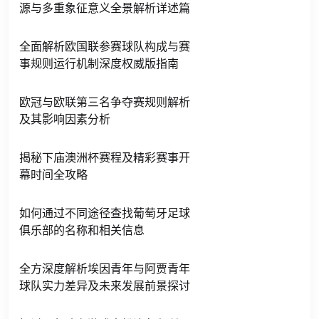
源与多重象征意义全景解析详述篇
全面解析欧国联参赛球队构成与赛
事规则运行机制深度权威版指南
欧冠与欧联第三名争夺赛规则解析
及其影响因素分析
揭秘下庙澳洲杯赛程及精彩赛事开
幕时间全攻略
如何通过不同途径查找葡萄牙足球
俱乐部的名称和相关信息
全方深度解析埃因青年与阿贾青年
球队实力差异及未来发展前景探讨