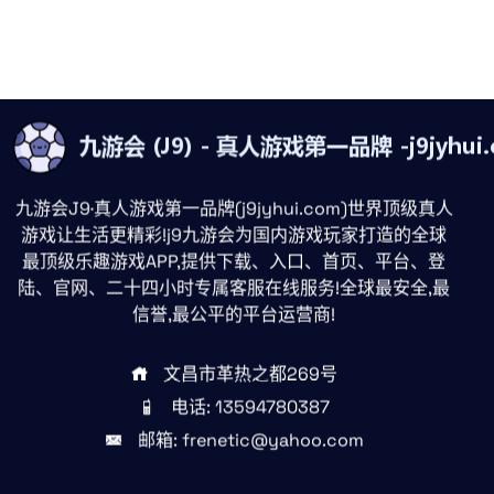
九游会J9·真人游戏第一品牌(j9jyhui.com)世界顶级真人
游戏让生活更精彩!j9九游会为国内游戏玩家打造的全球
最顶级乐趣游戏APP,提供下载、入口、首页、平台、登
陆、官网、二十四小时专属客服在线服务!全球最安全,最
信誉,最公平的平台运营商!
文昌市革热之都269号
电话: 13594780387
邮箱: frenetic@yahoo.com