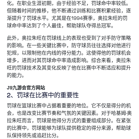
化。在职业生涯初期，由于经验不足，罚球命中率较低。
但随着时间的推移，他不断通过训练和比赛积累经验，逐
渐提升了罚球水平。尤其是在1994赛季，奥拉朱旺的罚
球命中率达到了个人最佳，帮助球队夺得总冠军。
此外，奥拉朱旺在罚球线上的表现也受到了对手防守策略
的影响。在一些关键比赛中，防守球员往往选择对他进行
犯规，以限制他在内线的得分能力。这使得他的罚球机会
增多，进而对其罚球命中率造成影响。综合来看，奥拉朱
旺的罚球技术及其变化反映了他在比赛中不断适应和提升
的能力。
J9九游会官方网站
2、罚球在比赛中的重要性
罚球在篮球比赛中占据着重要的地位。它不仅是得分的机
会，也是改变比赛节奏和气氛的关键因素。对于哈基姆·奥
拉朱旺而言，罚球是他得分方式的重要组成部分。在紧张
的比赛中，罚球能够为球队提供稳定的得分来源，帮助球
队保持领先或追赶比分。