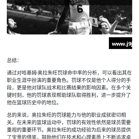
总结：
通过对哈基姆·奥拉朱旺罚球命中率的分析，可以看出其在
职业生涯中扮演的重要角色。罚球不仅是他个人得分的手
段，更是他对球队战术和比赛结果的影响因素。在多个关
键时刻，他的罚球表现帮助球队取得胜利，进一步提升了
他在篮球历史中的地位。
总的来说，奥拉朱旺的罚球能力与他的职业成就密切相
关。在未来的篮球运动中，罚球的有效性依然是球员需要
重视的重要环节。奥拉朱旺的成功经验为后来的球员提供
了宝贵的借鉴，鼓励他们在技术和心理素质上不断追求卓