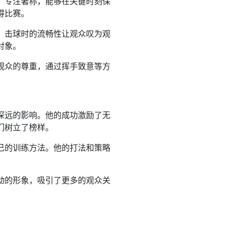
、专注著称，能够在关键时刻保
得比赛。
，击球时的流畅性让观众叹为观
对象。
观众的尊重，通过挥手致意等方
深远的影响。他的成功激励了无
们树立了榜样。
己的训练方法。他的打法和策略
动的形象，吸引了更多的观众关
。