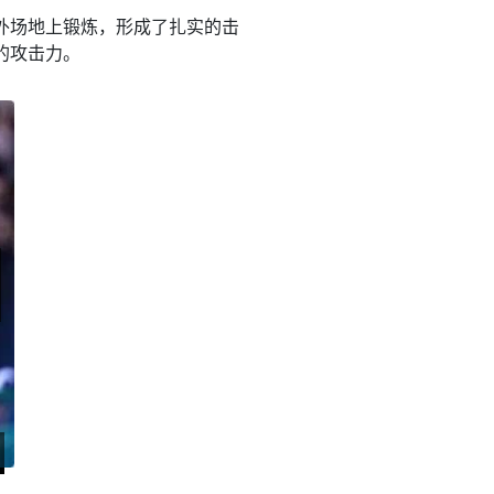
外场地上锻炼，形成了扎实的击
的攻击力。