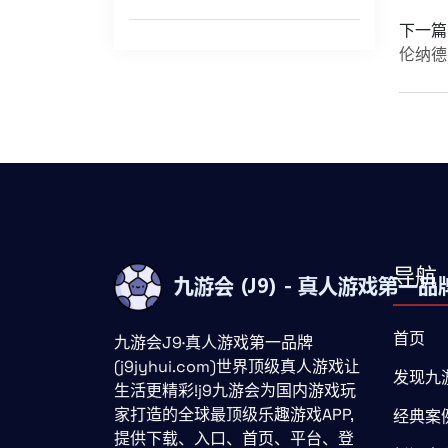
下一篇
伦纳德
导航
首页
九游会J9·真人游戏第一品牌
(j9jyhui.com)世界顶级真人游戏让
发现九游
生活更精彩!j9九游会为国内游戏玩
家打造的全球最顶级乐趣游戏APP,
经典案
提供下载、入口、首页、平台、登