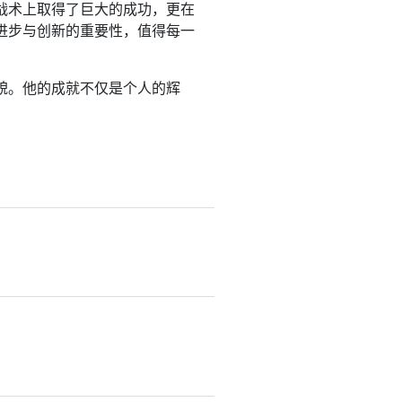
战术上取得了巨大的成功，更在
进步与创新的重要性，值得每一
貌。他的成就不仅是个人的辉