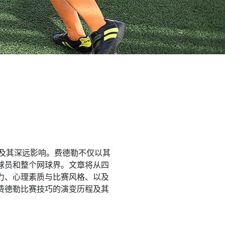
变及其深远影响。费德勒不仅以其
球员和整个网球界。文章将从四
力、心理素质与比赛风格、以及
费德勒比赛技巧的演变历程及其