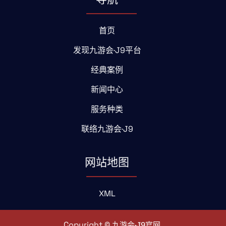
首页
发现九游会·J9平台
经典案例
新闻中心
服务种类
联络九游会·J9
网站地图
XML
Copyright ©
.
九游会·J9官网