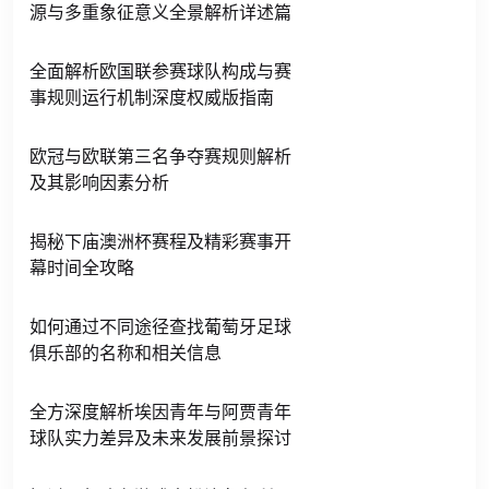
源与多重象征意义全景解析详述篇
全面解析欧国联参赛球队构成与赛
事规则运行机制深度权威版指南
欧冠与欧联第三名争夺赛规则解析
及其影响因素分析
揭秘下庙澳洲杯赛程及精彩赛事开
幕时间全攻略
如何通过不同途径查找葡萄牙足球
俱乐部的名称和相关信息
全方深度解析埃因青年与阿贾青年
球队实力差异及未来发展前景探讨