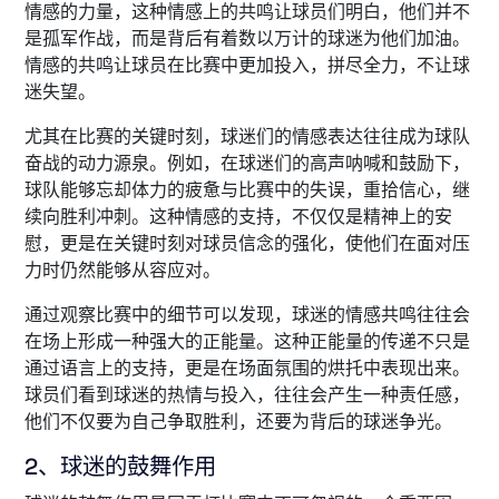
情感的力量，这种情感上的共鸣让球员们明白，他们并不
是孤军作战，而是背后有着数以万计的球迷为他们加油。
情感的共鸣让球员在比赛中更加投入，拼尽全力，不让球
迷失望。
尤其在比赛的关键时刻，球迷们的情感表达往往成为球队
奋战的动力源泉。例如，在球迷们的高声呐喊和鼓励下，
球队能够忘却体力的疲惫与比赛中的失误，重拾信心，继
续向胜利冲刺。这种情感的支持，不仅仅是精神上的安
慰，更是在关键时刻对球员信念的强化，使他们在面对压
力时仍然能够从容应对。
通过观察比赛中的细节可以发现，球迷的情感共鸣往往会
在场上形成一种强大的正能量。这种正能量的传递不只是
通过语言上的支持，更是在场面氛围的烘托中表现出来。
球员们看到球迷的热情与投入，往往会产生一种责任感，
他们不仅要为自己争取胜利，还要为背后的球迷争光。
2、球迷的鼓舞作用