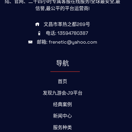
陆、官网、二十四小时专属客服在线服务!全球最安全,最
信誉,最公平的平台运营商!
文昌市革热之都269号
电话: 13594780387
邮箱: frenetic@yahoo.com
导航
首页
发现九游会·J9平台
经典案例
新闻中心
服务种类