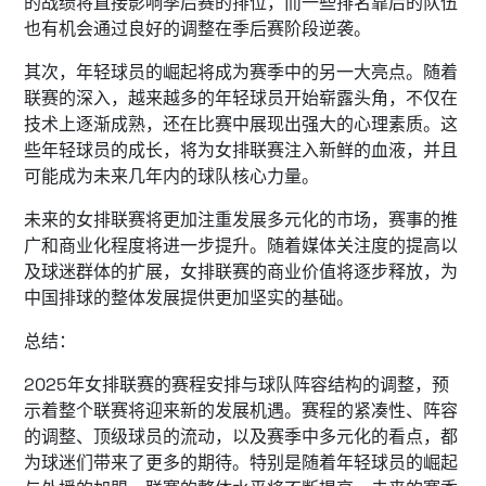
的战绩将直接影响季后赛的排位，而一些排名靠后的队伍
也有机会通过良好的调整在季后赛阶段逆袭。
其次，年轻球员的崛起将成为赛季中的另一大亮点。随着
联赛的深入，越来越多的年轻球员开始崭露头角，不仅在
技术上逐渐成熟，还在比赛中展现出强大的心理素质。这
些年轻球员的成长，将为女排联赛注入新鲜的血液，并且
可能成为未来几年内的球队核心力量。
未来的女排联赛将更加注重发展多元化的市场，赛事的推
广和商业化程度将进一步提升。随着媒体关注度的提高以
及球迷群体的扩展，女排联赛的商业价值将逐步释放，为
中国排球的整体发展提供更加坚实的基础。
总结：
2025年女排联赛的赛程安排与球队阵容结构的调整，预
示着整个联赛将迎来新的发展机遇。赛程的紧凑性、阵容
的调整、顶级球员的流动，以及赛季中多元化的看点，都
为球迷们带来了更多的期待。特别是随着年轻球员的崛起