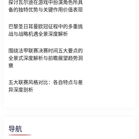
探讨瓦尔迪在游戏中扮演角色所具
备的独特优势与关键作用价值表现
巴黎圣日耳曼欧冠征程中的多重挑
战与战略机遇全景深度解析
围绕法甲联赛决赛时间五大要点的
全景式深度解析与前瞻展望趋势洞
察
五大联赛风格对比：各自特点与差
异深度剖析
导航