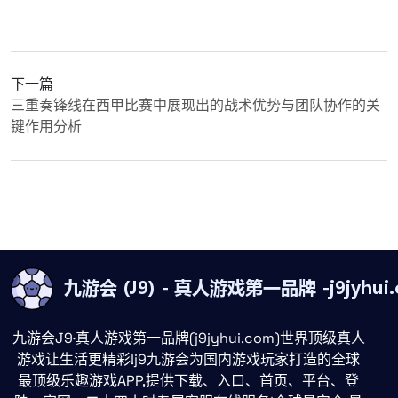
下一篇
三重奏锋线在西甲比赛中展现出的战术优势与团队协作的关
键作用分析
九游会J9·真人游戏第一品牌(j9jyhui.com)世界顶级真人
游戏让生活更精彩!j9九游会为国内游戏玩家打造的全球
最顶级乐趣游戏APP,提供下载、入口、首页、平台、登