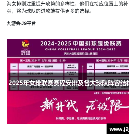
海女排则注重提升攻势的多样性，他们在接应位置上的补
强，将为球队的进攻端提供更多的选择。
九游会·J9平台