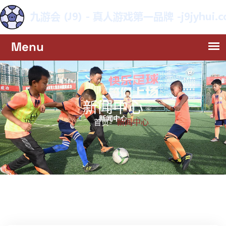
新闻中心
新闻中心
首页-