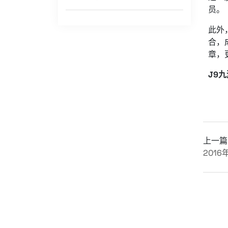
员。
此外
合，
章，
J9
上一篇
201