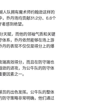
然湖人队拥有魔术师约翰逊这样的
乔丹场均贡献31.2分、6.6个
守者感到绝望。
得分天赋，而他的领袖气质和关键
守体系，乔丹依然能够在场上游
乔丹的表现不仅仅是得分上的爆
攻端高效得分，而且在防守端也
翰逊的进攻，为公牛队的防守体
重要因素之一。
球员的出色发挥。公牛队的整体
的防守策略非常明确，他们通过