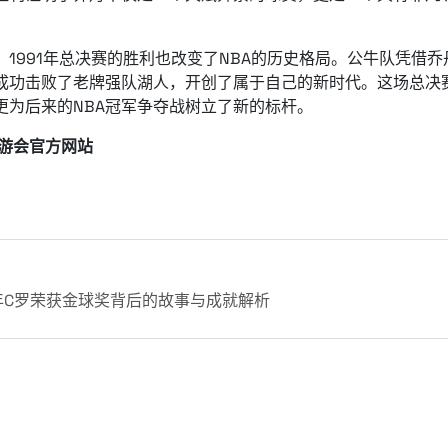
，1991年总决赛的胜利也改变了NBA的历史格局。公牛队凭借
成功击败了老牌强队湖人，开创了属于自己的新时代。这场总决
更为后来的NBA冠军争夺战树立了新的标杆。
九游会官方网站
6年C罗荣获金球奖背后的故事与成就解析