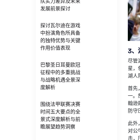
队实力差异及未来
发展前景探讨
探讨瓦尔迪在游戏
中扮演角色所具备
的独特优势与关键
作用价值表现
3、
尽管
巴黎圣日耳曼欧冠
星，
征程中的多重挑战
湖人
与战略机遇全景深
度解析
首先
一。
翰逊
围绕法甲联赛决赛
防守
时间五大要点的全
景式深度解析与前
此外
瞻展望趋势洞察
对公
击，