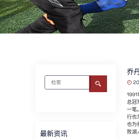
乔丹
20
19
总冠
一笔
行也
也为
败湖
最新资讯