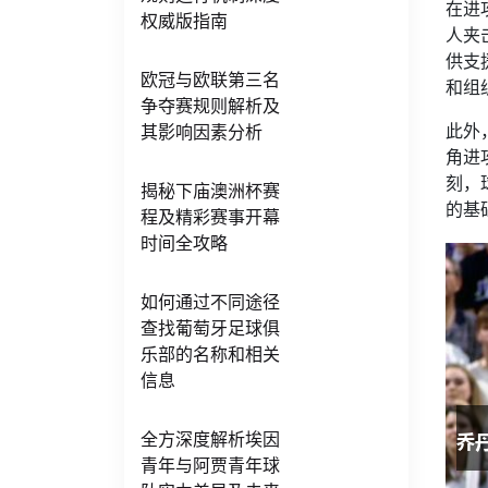
在进
权威版指南
人夹
供支
欧冠与欧联第三名
和组
争夺赛规则解析及
此外，
其影响因素分析
角进
刻，
揭秘下庙澳洲杯赛
的基
程及精彩赛事开幕
时间全攻略
如何通过不同途径
查找葡萄牙足球俱
乐部的名称和相关
信息
全方深度解析埃因
青年与阿贾青年球