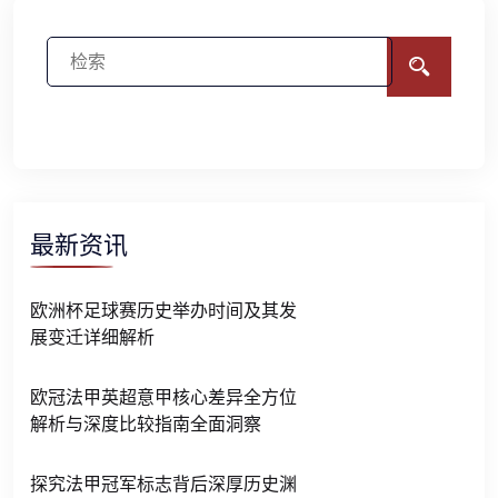
最新资讯
欧洲杯足球赛历史举办时间及其发
展变迁详细解析
欧冠法甲英超意甲核心差异全方位
解析与深度比较指南全面洞察
探究法甲冠军标志背后深厚历史渊