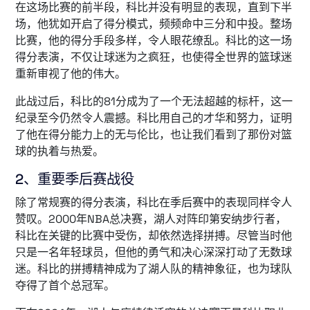
在这场比赛的前半段，科比并没有明显的表现，直到下半
场，他犹如开启了得分模式，频频命中三分和中投。整场
比赛，他的得分手段多样，令人眼花缭乱。科比的这一场
得分表演，不仅让球迷为之疯狂，也使得全世界的篮球迷
重新审视了他的伟大。
此战过后，科比的81分成为了一个无法超越的标杆，这一
纪录至今仍然令人震撼。科比用自己的才华和努力，证明
了他在得分能力上的无与伦比，也让我们看到了那份对篮
球的执着与热爱。
2、重要季后赛战役
除了常规赛的得分表演，科比在季后赛中的表现同样令人
赞叹。2000年NBA总决赛，湖人对阵印第安纳步行者，
科比在关键的比赛中受伤，却依然选择拼搏。尽管当时他
只是一名年轻球员，但他的勇气和决心深深打动了无数球
迷。科比的拼搏精神成为了湖人队的精神象征，也为球队
夺得了首个总冠军。