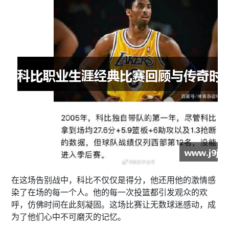
在这场告别战中，科比不仅仅是得分，他还用他的激情感
染了在场的每一个人。他的每一次投篮都引发观众的欢
呼，仿佛时间在此刻凝固。这场比赛让无数球迷感动，成
为了他们心中不可磨灭的记忆。