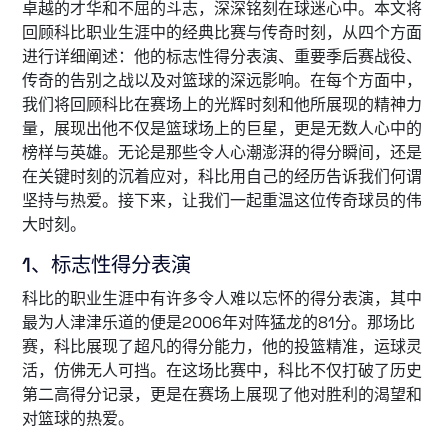
卓越的才华和不屈的斗志，深深铭刻在球迷心中。本文将
回顾科比职业生涯中的经典比赛与传奇时刻，从四个方面
进行详细阐述：他的标志性得分表演、重要季后赛战役、
传奇的告别之战以及对篮球的深远影响。在每个方面中，
我们将回顾科比在赛场上的光辉时刻和他所展现的精神力
量，展现出他不仅是篮球场上的巨星，更是无数人心中的
榜样与英雄。无论是那些令人心潮澎湃的得分瞬间，还是
在关键时刻的沉着应对，科比用自己的经历告诉我们何谓
坚持与热爱。接下来，让我们一起重温这位传奇球员的伟
大时刻。
1、标志性得分表演
科比的职业生涯中有许多令人难以忘怀的得分表演，其中
最为人津津乐道的便是2006年对阵猛龙的81分。那场比
赛，科比展现了超凡的得分能力，他的投篮精准，运球灵
活，仿佛无人可挡。在这场比赛中，科比不仅打破了历史
第二高得分记录，更是在赛场上展现了他对胜利的渴望和
对篮球的热爱。