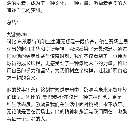
活的执着，成为了一种文化，一种力量，激励着更多的人
追逐自己的梦想。
总结：
九游会·J9
科比·布莱恩特的职业生涯无疑是一段传奇，他在赛场上展
现出的超凡才华和拼搏精神，深深感染了无数球迷。通过
回顾他的经典比赛与传奇时刻，我们不仅看到了一位伟大
球员的成长历程，更感受到了一种激励人心的力量。科比
用自己的努力和坚持，为我们树立了榜样，让我们明白追
求卓越的意义。
他的故事将永远铭刻在篮球史册中，影响着未来无数年轻
的球员。科比的“曼巴精神”不仅是一种竞技理念，更是一
种生活态度，激励着我们在生活中面对挑战、永不放弃。
无论他是否在赛场上，他的精神将永远与我们同在，激励
着每一个追梦的人。