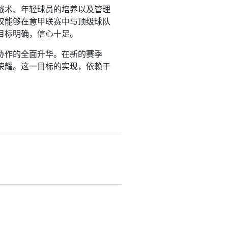
战术、年轻球员的培养以及管理
仅能够在意甲联赛中与顶级球队
目标明确，信心十足。
协作的全面升华。在新的赛季
荣耀。这一目标的实现，依赖于
。