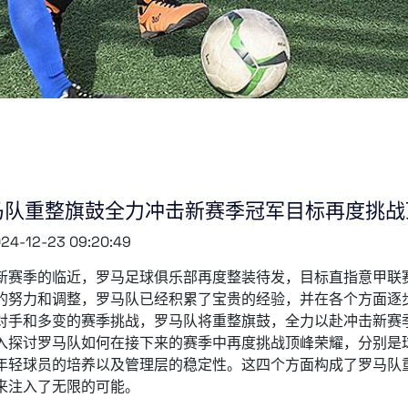
马队重整旗鼓全力冲击新赛季冠军目标再度挑战
24-12-23 09:20:49
新赛季的临近，罗马足球俱乐部再度整装待发，目标直指意甲联
的努力和调整，罗马队已经积累了宝贵的经验，并在各个方面逐
对手和多变的赛季挑战，罗马队将重整旗鼓，全力以赴冲击新赛
入探讨罗马队如何在接下来的赛季中再度挑战顶峰荣耀，分别是
年轻球员的培养以及管理层的稳定性。这四个方面构成了罗马队
来注入了无限的可能。