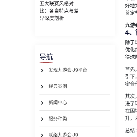
五大联赛风格对
好地
比：各自特点与差
奠定
异深度剖析
九游会
4、
除了
优化
导航
得球
首先
发现九游会·J9平台
引下
密合
经典案例
其次
新闻中心
进了
在困
升，
服务种类
总结
联络九游会·J9