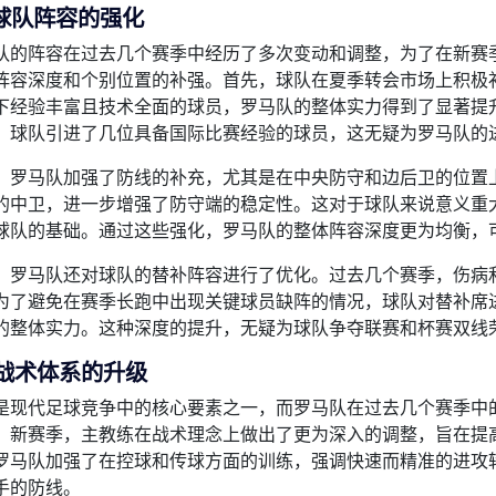
球队阵容的强化
队的阵容在过去几个赛季中经历了多次变动和调整，为了在新赛
阵容深度和个别位置的补强。首先，球队在夏季转会市场上积极
下经验丰富且技术全面的球员，罗马队的整体实力得到了显著提
，球队引进了几位具备国际比赛经验的球员，这无疑为罗马队的
，罗马队加强了防线的补充，尤其是在中央防守和边后卫的位置
的中卫，进一步增强了防守端的稳定性。这对于球队来说意义重
球队的基础。通过这些强化，罗马队的整体阵容深度更为均衡，
，罗马队还对球队的替补阵容进行了优化。过去几个赛季，伤病
为了避免在赛季长跑中出现关键球员缺阵的情况，球队对替补席
的整体实力。这种深度的提升，无疑为球队争夺联赛和杯赛双线
战术体系的升级
是现代足球竞争中的核心要素之一，而罗马队在过去几个赛季中
。新赛季，主教练在战术理念上做出了更为深入的调整，旨在提
罗马队加强了在控球和传球方面的训练，强调快速而精准的进攻
手的防线。