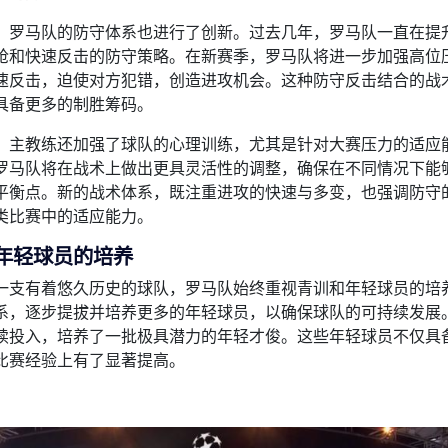
，罗马队的防守体系也进行了创新。过去几年，罗马队一直在提
抢和快速反击的防守策略。在新赛季，罗马队将进一步加强高位
速反击，迫使对方犯错，创造进攻机会。这种防守反击结合的战
具备更多的制胜筹码。
，主教练还加强了球队的心理训练，尤其是针对大赛压力的适应
罗马队将在战术上做出更具灵活性的调整，确保在不同情况下能
平衡点。新的战术体系，既注重进攻的快速与多变，也强调防守
类比赛中的适应能力。
年轻球员的培养
一支有着悠久历史的球队，罗马队始终重视青训和年轻球员的培
系，逐步提拔并培养更多的年轻球员，以确保球队的可持续发展
续投入，培养了一批极具潜力的年轻才俊。这些年轻球员不仅具
比赛经验上有了显著提高。