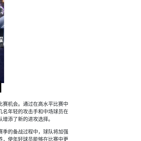
比赛机会。通过在高水平比赛中
几名年轻的攻击手和中场球员在
队增添了新的进攻选择。
赛季的备战过程中，球队将加强
养，使年轻球员能够在比赛中更