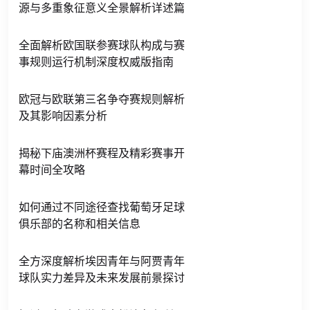
源与多重象征意义全景解析详述篇
全面解析欧国联参赛球队构成与赛
事规则运行机制深度权威版指南
欧冠与欧联第三名争夺赛规则解析
及其影响因素分析
揭秘下庙澳洲杯赛程及精彩赛事开
幕时间全攻略
如何通过不同途径查找葡萄牙足球
俱乐部的名称和相关信息
全方深度解析埃因青年与阿贾青年
球队实力差异及未来发展前景探讨