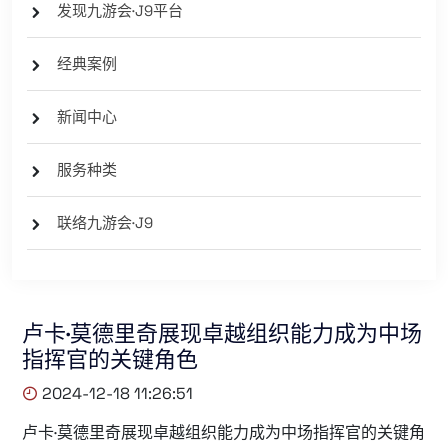
发现九游会·J9平台
经典案例
新闻中心
服务种类
联络九游会·J9
卢卡·莫德里奇展现卓越组织能力成为中场
指挥官的关键角色
2024-12-18 11:26:51
卢卡·莫德里奇展现卓越组织能力成为中场指挥官的关键角