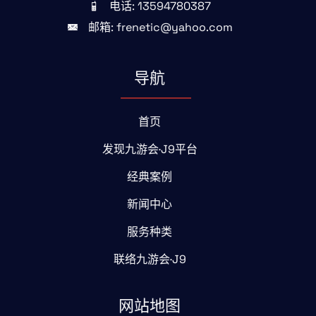
电话: 13594780387
邮箱: frenetic@yahoo.com
导航
首页
发现九游会·J9平台
经典案例
新闻中心
服务种类
联络九游会·J9
网站地图