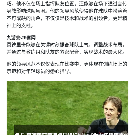
巧。他不仅在场上指挥队友位置，还能够在场下通过言传
身教影响球队氛围。他的领导风范使得他在球队中扮演着
不可或缺的角色，不仅仅是技术和战术的引领者，更是精
神上的支柱。
九游会·J9官网
莫德里奇能够在关键时刻振奋球队士气，调整战术布局，
并通过与教练组和队友的紧密配合，实现战术的最大化。
他的领导风范不仅仅表现在比赛中，更体现在训练场上的
示范和对年轻球员的悉心指导。