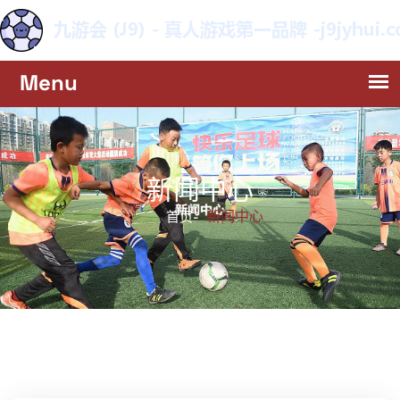
新闻中心
新闻中心
首页-