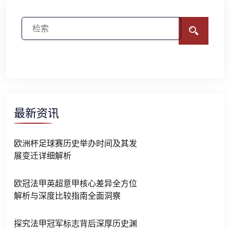
最新资讯
欧洲杯足球赛历史举办时间及其发
展变迁详细解析
欧冠法甲英超意甲核心差异全方位
解析与深度比较指南全面洞察
探究法甲冠军标志背后深厚历史渊