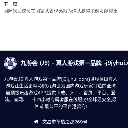
下一篇
国际米兰球员在国家队表现亮眼为球队赢得荣耀贡献突出
九游会J9·真人游戏第一品牌(j9jyhui.com)世界顶级真人
游戏让生活更精彩!j9九游会为国内游戏玩家打造的全球
最顶级乐趣游戏APP,提供下载、入口、首页、平台、登
陆、官网、二十四小时专属客服在线服务!全球最安全,最
信誉,最公平的平台运营商!
文昌市革热之都269号