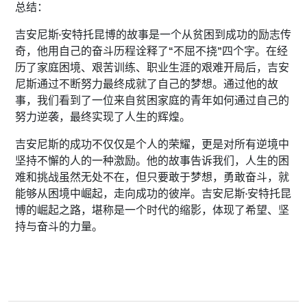
总结：
吉安尼斯·安特托昆博的故事是一个从贫困到成功的励志传
奇，他用自己的奋斗历程诠释了“不屈不挠”四个字。在经
历了家庭困境、艰苦训练、职业生涯的艰难开局后，吉安
尼斯通过不断努力最终成就了自己的梦想。通过他的故
事，我们看到了一位来自贫困家庭的青年如何通过自己的
努力逆袭，最终实现了人生的辉煌。
吉安尼斯的成功不仅仅是个人的荣耀，更是对所有逆境中
坚持不懈的人的一种激励。他的故事告诉我们，人生的困
难和挑战虽然无处不在，但只要敢于梦想，勇敢奋斗，就
能够从困境中崛起，走向成功的彼岸。吉安尼斯·安特托昆
博的崛起之路，堪称是一个时代的缩影，体现了希望、坚
持与奋斗的力量。