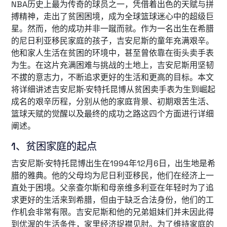
NBA历史上最为传奇的球员之一，凭借着出色的天赋与拼
搏精神，走出了贫困困境，成为全球篮球迷心中的超级巨
星。然而，他的成功并非一蹴而就。作为一名出生在希腊
的尼日利亚移民家庭的孩子，吉安尼斯的童年充满艰辛。
他和家人生活在贫困的环境中，甚至曾依靠在街头卖手表
为生。在这片充满困难与挑战的土地上，吉安尼斯用坚韧
不拔的意志力，不断追求更好的生活和更高的目标。本文
将详细讲述吉安尼斯·安特托昆博从贫困卖手表为生到崛起
成名的艰辛历程，分别从他的家庭背景、初期艰苦生活、
篮球天赋的觉醒以及最终的成功之路这四个方面进行详细
阐述。
1、贫困家庭的起点
吉安尼斯·安特托昆博出生在1994年12月6日，出生地是希
腊的雅典。他的父母均为尼日利亚移民，他们在经济上一
直处于困境。父亲查尔斯和母亲维多利亚在年轻时为了追
求更好的生活来到希腊，但由于缺乏合法身份，他们的工
作机会非常有限。吉安尼斯和他的兄弟姐妹们并未因此得
到优渥的生活条件，家里经济捉襟见肘。为了维持家庭的