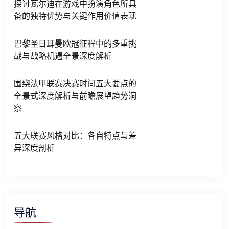
探讨瓦尔迪在游戏中扮演角色所具
备的独特优势与关键作用价值表现
巴黎圣日耳曼欧冠征程中的多重挑
战与战略机遇全景深度解析
围绕法甲联赛决赛时间五大要点的
全景式深度解析与前瞻展望趋势洞
察
五大联赛风格对比：各自特点与差
异深度剖析
导航