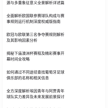
源与多重象征意义全景解析详述篇
全面解析欧国联参赛球队构成与赛
事规则运行机制深度权威版指南
欧冠与欧联第三名争夺赛规则解析
及其影响因素分析
揭秘下庙澳洲杯赛程及精彩赛事开
幕时间全攻略
如何通过不同途径查找葡萄牙足球
俱乐部的名称和相关信息
全方深度解析埃因青年与阿贾青年
球队实力差异及未来发展前景探讨