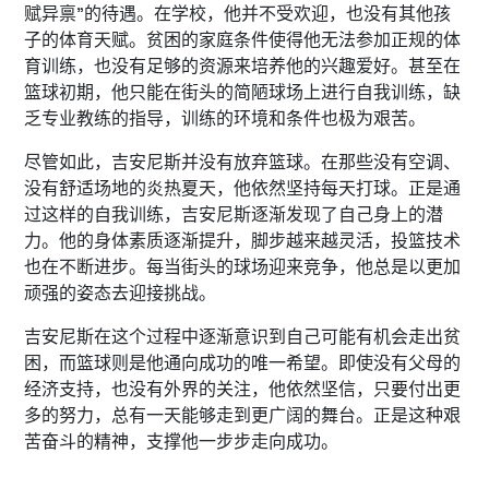
赋异禀”的待遇。在学校，他并不受欢迎，也没有其他孩
子的体育天赋。贫困的家庭条件使得他无法参加正规的体
育训练，也没有足够的资源来培养他的兴趣爱好。甚至在
篮球初期，他只能在街头的简陋球场上进行自我训练，缺
乏专业教练的指导，训练的环境和条件也极为艰苦。
尽管如此，吉安尼斯并没有放弃篮球。在那些没有空调、
没有舒适场地的炎热夏天，他依然坚持每天打球。正是通
过这样的自我训练，吉安尼斯逐渐发现了自己身上的潜
力。他的身体素质逐渐提升，脚步越来越灵活，投篮技术
也在不断进步。每当街头的球场迎来竞争，他总是以更加
顽强的姿态去迎接挑战。
吉安尼斯在这个过程中逐渐意识到自己可能有机会走出贫
困，而篮球则是他通向成功的唯一希望。即使没有父母的
经济支持，也没有外界的关注，他依然坚信，只要付出更
多的努力，总有一天能够走到更广阔的舞台。正是这种艰
苦奋斗的精神，支撑他一步步走向成功。