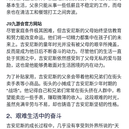
基本生活，父亲只能从事一些低薪且不稳定的工作，而母
亲也在清洁工和餐馆打工之间奔波。
J9九游会官方网站
尽管家庭条件极其困难，但吉安尼斯的父母始终坚信教育
和努力能改变命运。他们将一切精力都集中在孩子们的未
来上。吉安尼斯的童年时光并没有被父母的艰辛所掩盖，
反而是成为他日后不断奋斗的动力。尽管他们的生活一直
处于贫困之中，吉安尼斯依然感受到了父母无私的爱与鼓
励，这也是他能够勇敢面对生活困境的内在动力。
为了补贴家用，吉安尼斯的父亲会带着他和兄弟们在街头
卖手表等小商品。街头的小摊成了吉安尼斯少年时期的
“战场”。他记得自己和兄弟们常常在街头挤在人群中，希
望能卖出一些手表，赚取微薄的收入。这段艰难的时光，
虽然充满辛劳与不易，却也铸造了吉安尼斯坚韧的性格。
2、艰难生活中的奋斗
吉安尼斯的成长过程中，几乎没有享受到外界所说的“天