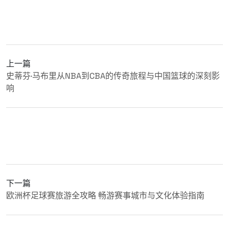
上一篇
史蒂芬·马布里从NBA到CBA的传奇旅程与中国篮球的深刻影
响
下一篇
欧洲杯足球赛旅游全攻略 畅游赛事城市与文化体验指南