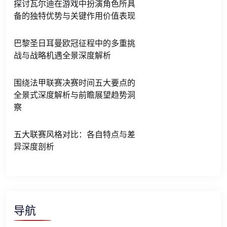
探讨瓦尔迪在游戏中扮演角色所具
备的独特优势与关键作用价值表现
巴黎圣日耳曼欧冠征程中的多重挑
战与战略机遇全景深度解析
围绕法甲联赛决赛时间五大要点的
全景式深度解析与前瞻展望趋势洞
察
五大联赛风格对比：各自特点与差
异深度剖析
导航