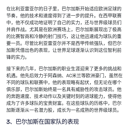
在比利亚雷亚尔的日子里，巴尔加斯开始适应欧洲足球的
节奏，他的技术和速度得到了进一步的提升。在西甲联赛
中，他不仅成功地证明了自己的实力，还与世界级球员们
并肩作战。尤其是在欧洲赛场上，巴尔加斯展现出了极高
的比赛智商和冷静的射门技巧，这让他迅速成为球队的重
要一员。尽管比利亚雷亚尔并不是西甲传统强队，但巴尔
加斯凭借出色的表现，让世界足球逐渐认识到这位智利前
锋的实力。
接下来的几年，巴尔加斯的职业生涯迎来了更多的挑战和
机遇。他先后效力于阿森纳、AC米兰等欧洲豪门，虽然在
不同的球队和联赛中，他的表现略有起伏，但无论在哪个
俱乐部，巴尔加斯始终是一名具有威胁性的攻击球员。他
的奔跑速度、技术动作以及关键时刻的进球能力，使得他
成为了许多球队的宝贵财富。在这些球队的历练中，巴尔
加斯逐渐从一名潜力股，成长为一名成熟的世界级球员。
3、巴尔加斯在国家队的表现