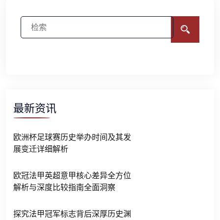
最新资讯
欧洲杯足球赛历史举办时间及其发
展变迁详细解析
欧冠法甲英超意甲核心差异全方位
解析与深度比较指南全面洞察
探究法甲冠军标志背后深厚历史渊