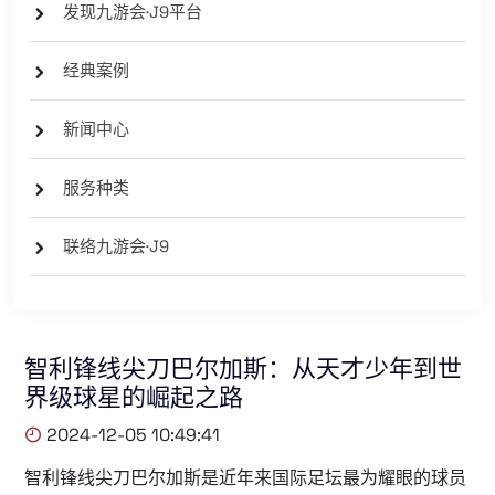
发现九游会·J9平台
经典案例
新闻中心
服务种类
联络九游会·J9
智利锋线尖刀巴尔加斯：从天才少年到世
界级球星的崛起之路
2024-12-05 10:49:41
智利锋线尖刀巴尔加斯是近年来国际足坛最为耀眼的球员