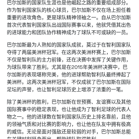
巴尔加斯的国家队生涯也是他崛起之路的重要组成部分。
作为智利国家队的核心球员，巴尔加斯不仅在场上担任着
重要的进攻角色，更是球队精神领袖之一。自从巴尔加斯
首次代表智利国家队出战国际赛事以来，他就凭借其出色
的进球能力和团队协作精神成为了球队不可或缺的一员。
巴尔加斯最为人熟知的国家队成就，莫过于在智利国家队
夺得了两届美洲杯冠军。在这两次美洲杯赛上，巴尔加斯
不仅是智利队的主力前锋，还在决赛中发挥了关键作用，
为球队带来了胜利。尤其是在2015年美洲杯决赛中，巴
尔加斯的表现堪称完美，他的进球帮助智利队最终捧起了
美洲杯。这两次美洲杯冠军，不仅成就了巴尔加斯在国际
足坛的声誉，也让智利足球历史上增添了浓重的一笔。
除了美洲杯的胜利，巴尔加斯在世预赛、友谊赛以及其他
国际赛事中的稳定表现，也让他成为了智利足球的代表人
物之一。他的进球数在智利国家队历史上排名靠前，且他
的领袖气质和对比赛的影响力，也让他在队友中拥有极高
的威信。无论是面对强敌还是较弱的对手，巴尔加斯总能