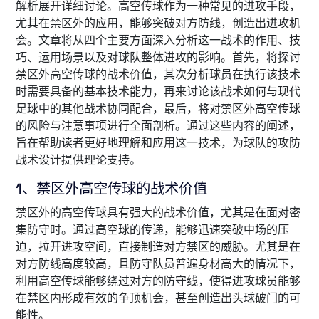
解析展开详细讨论。高空传球作为一种常见的进攻手段，
尤其在禁区外的应用，能够突破对方防线，创造出进攻机
会。文章将从四个主要方面深入分析这一战术的作用、技
巧、运用场景以及对球队整体进攻的影响。首先，将探讨
禁区外高空传球的战术价值，其次分析球员在执行该技术
时需要具备的基本技术能力，再来讨论该战术如何与现代
足球中的其他战术协同配合，最后，将对禁区外高空传球
的风险与注意事项进行全面剖析。通过这些内容的阐述，
旨在帮助读者更好地理解和应用这一技术，为球队的攻防
战术设计提供理论支持。
1、禁区外高空传球的战术价值
禁区外的高空传球具有强大的战术价值，尤其是在面对密
集防守时。通过高空球的传递，能够迅速突破中场的压
迫，拉开进攻空间，直接制造对方禁区的威胁。尤其是在
对方防线高度较高，且防守队员普遍身材高大的情况下，
利用高空传球能够绕过对方的防守线，使得进攻球员能够
在禁区内形成有效的争顶机会，甚至创造出头球破门的可
能性。