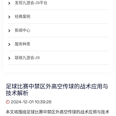
发现九游会·J9平台
经典案例
新闻中心
服务种类
联络九游会·J9
足球比赛中禁区外高空传球的战术应用与
技术解析
2024-12-01 10:39:26
本文将围绕足球比赛中禁区外高空传球的战术应用与技术