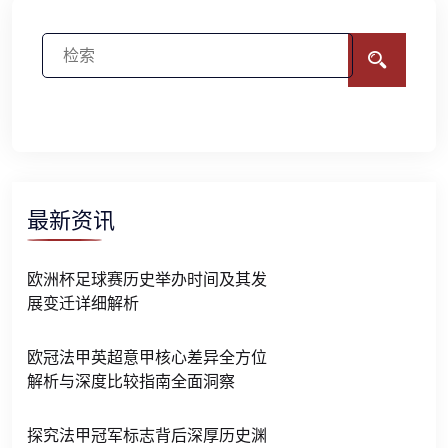
最新资讯
欧洲杯足球赛历史举办时间及其发
展变迁详细解析
欧冠法甲英超意甲核心差异全方位
解析与深度比较指南全面洞察
探究法甲冠军标志背后深厚历史渊