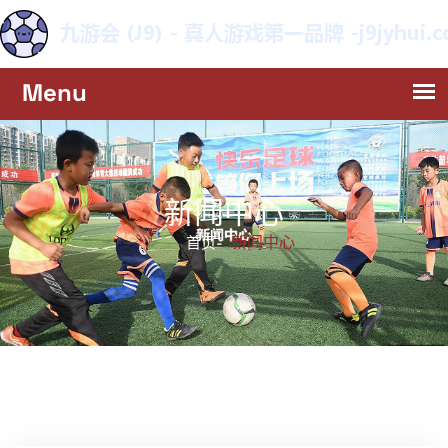
新闻中心
新闻中心
首页-