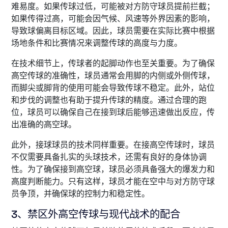
难易度。如果传球过低，可能被对方防守球员提前拦截；
如果传得过高，可能会因气候、风速等外界因素的影响，
导致球偏离目标区域。因此，球员需要在实际比赛中根据
场地条件和比赛情况来调整传球的高度与力度。
在技术细节上，传球者的起脚动作也至关重要。为了确保
高空传球的准确性，球员通常会用脚的内侧或外侧传球，
而脚尖或脚背的使用可能会导致传球不稳定。此外，站位
和步伐的调整也有助于提升传球的精度。通过合理的跑
位，球员可以确保自己在接到球后能够迅速做出反应，传
出准确的高空球。
此外，接球球员的技术同样重要。在接高空传球时，球员
不仅需要具备扎实的头球技术，还需有良好的身体协调
性。为了确保接到高空球，球员必须具备强大的爆发力和
高度判断能力。只有这样，球员才能在空中与对方防守球
员争顶，并确保球的控制力和稳定性。
3、禁区外高空传球与现代战术的配合