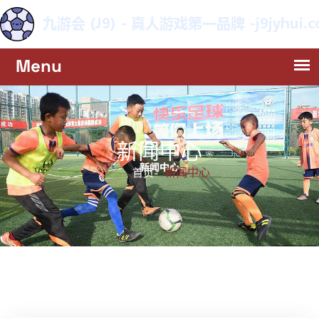
新闻中心
新闻中心
首页-