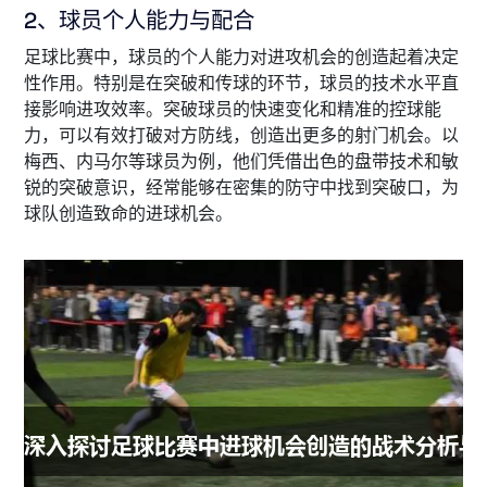
2、球员个人能力与配合
足球比赛中，球员的个人能力对进攻机会的创造起着决定
性作用。特别是在突破和传球的环节，球员的技术水平直
接影响进攻效率。突破球员的快速变化和精准的控球能
力，可以有效打破对方防线，创造出更多的射门机会。以
梅西、内马尔等球员为例，他们凭借出色的盘带技术和敏
锐的突破意识，经常能够在密集的防守中找到突破口，为
球队创造致命的进球机会。