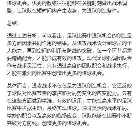
进球机会。优秀的教练往往能够在关键时刻做出战术调
整，让球队在短时间内产生攻势，为进球创造条件。
总结：
通过上述分析，可以看出，足球比赛中进球机会的创造是
多方面因素共同作用的结果。从进攻战术设计到球员的个
人能力，再到空间的利用与防线的突破，每一个环节都需
要精确配合，才能形成有效的进攻。现代足球强调团队合
作与战术灵活性，只有通过高度的团队配合和战术执行，
才能在激烈的比赛中创造出更多的进球机会。
总体而言，进攻战术不仅仅是为进球创造机会，它还反映
了球队对比赛节奏的掌控和对局势变化的应变能力。只有
在这些方面做到精准、有效的运用，才能在高水平的足球
比赛中占据主动，最终实现进球。通过灵活的战术布局、
精妙的配合以及高效的临场应变，球队能够在比赛中不断
突破对方防线，创造更多的进球机会。