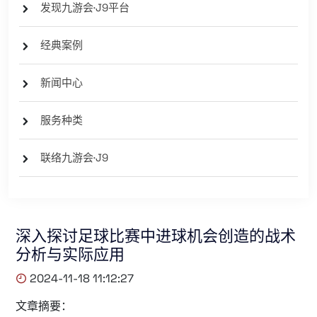
发现九游会·J9平台
经典案例
新闻中心
服务种类
联络九游会·J9
深入探讨足球比赛中进球机会创造的战术
分析与实际应用
2024-11-18 11:12:27
文章摘要：