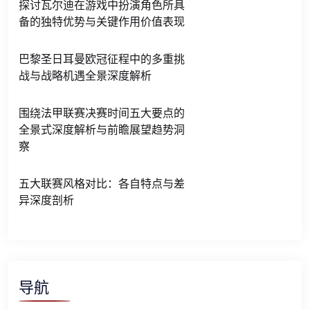
探讨瓦尔迪在游戏中扮演角色所具
备的独特优势与关键作用价值表现
巴黎圣日耳曼欧冠征程中的多重挑
战与战略机遇全景深度解析
围绕法甲联赛决赛时间五大要点的
全景式深度解析与前瞻展望趋势洞
察
五大联赛风格对比：各自特点与差
异深度剖析
导航