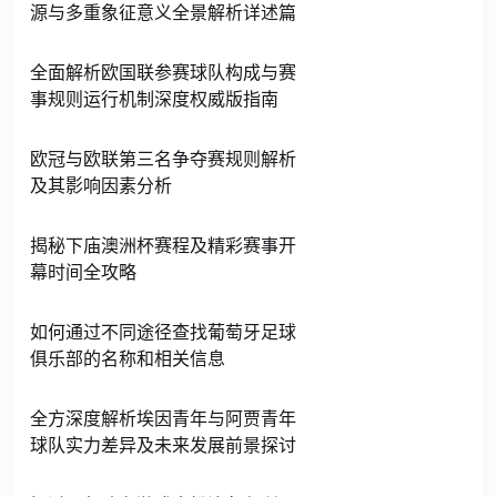
源与多重象征意义全景解析详述篇
全面解析欧国联参赛球队构成与赛
事规则运行机制深度权威版指南
欧冠与欧联第三名争夺赛规则解析
及其影响因素分析
揭秘下庙澳洲杯赛程及精彩赛事开
幕时间全攻略
如何通过不同途径查找葡萄牙足球
俱乐部的名称和相关信息
全方深度解析埃因青年与阿贾青年
球队实力差异及未来发展前景探讨