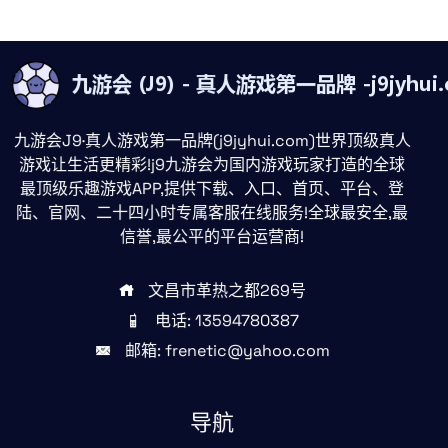
九游会J9·真人游戏第一品牌(j9jyhui.com)世界顶级真人
游戏让生活更精彩!j9九游会为国内游戏玩家打造的全球
最顶级乐趣游戏APP,提供下载、入口、首页、平台、登
陆、官网、二十四小时专属客服在线服务!全球最安全,最
信誉,最公平的平台运营商!
文昌市革热之都269号
电话: 13594780387
邮箱: frenetic@yahoo.com
导航