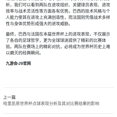
析，我们可以看到两队在进攻组织、关键球员表现、进攻
效率与战术灵活性等方面各有优势。巴西的技术风格与个
人能力使其在进攻上充满创造性，而法国则凭借战术多样
性与身体优势形成强大的进攻威胁。
最终，巴西与法国在本届世界杯上的进攻表现，不仅展示
了各自的足球哲学，更为全球球迷提供了精彩的比赛体
验。两队在赛场上的精彩对抗，必将成为世界杯历史上难
以磨灭的经典瞬间。
九游会·J9官网
上一篇
哈里凯恩世界杯点球表现分析及其对比赛结果的影响