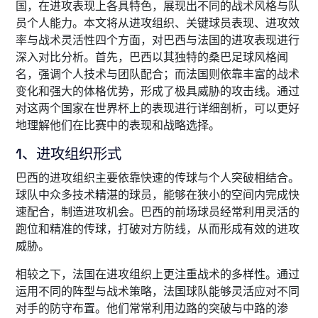
国，在进攻表现上各具特色，展现出不同的战术风格与队
员个人能力。本文将从进攻组织、关键球员表现、进攻效
率与战术灵活性四个方面，对巴西与法国的进攻表现进行
深入对比分析。首先，巴西以其独特的桑巴足球风格闻
名，强调个人技术与团队配合；而法国则依靠丰富的战术
变化和强大的体格优势，形成了极具威胁的攻击线。通过
对这两个国家在世界杯上的表现进行详细剖析，可以更好
地理解他们在比赛中的表现和战略选择。
1、进攻组织形式
巴西的进攻组织主要依靠快速的传球与个人突破相结合。
球队中众多技术精湛的球员，能够在狭小的空间内完成快
速配合，制造进攻机会。巴西的前场球员经常利用灵活的
跑位和精准的传球，打破对方防线，从而形成有效的进攻
威胁。
相较之下，法国在进攻组织上更注重战术的多样性。通过
运用不同的阵型与战术策略，法国球队能够灵活应对不同
对手的防守布置。他们常常利用边路的突破与中路的渗